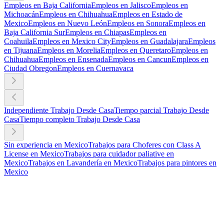
Empleos en Baja California
Empleos en Jalisco
Empleos en
Michoacán
Empleos en Chihuahua
Empleos en Estado de
Mexico
Empleos en Nuevo León
Empleos en Sonora
Empleos en
Baja California Sur
Empleos en Chiapas
Empleos en
Coahuila
Empleos en Mexico City
Empleos en Guadalajara
Empleos
en Tijuana
Empleos en Morelia
Empleos en Queretaro
Empleos en
Chihuahua
Empleos en Ensenada
Empleos en Cancun
Empleos en
Ciudad Obregon
Empleos en Cuernavaca
Independiente Trabajo Desde Casa
Tiempo parcial Trabajo Desde
Casa
Tiempo completo Trabajo Desde Casa
Sin experiencia en Mexico
Trabajos para Choferes con Class A
License en Mexico
Trabajos para cuidador paliative en
Mexico
Trabajos en Lavandería en Mexico
Trabajos para pintores en
Mexico