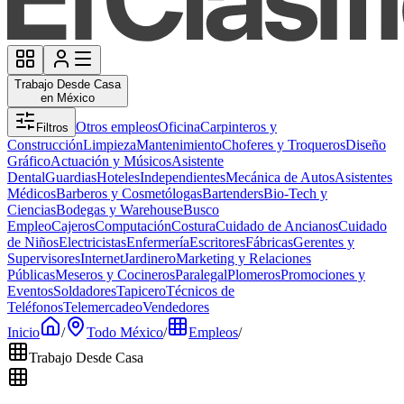
Trabajo Desde Casa
en México
Otros empleos
Oficina
Carpinteros y
Filtros
Construcción
Limpieza
Mantenimiento
Choferes y Troqueros
Diseño
Gráfico
Actuación y Músicos
Asistente
Dental
Guardias
Hoteles
Independientes
Mecánica de Autos
Asistentes
Médicos
Barberos y Cosmetólogas
Bartenders
Bio-Tech y
Ciencias
Bodegas y Warehouse
Busco
Empleo
Cajeros
Computación
Costura
Cuidado de Ancianos
Cuidado
de Niños
Electricistas
Enfermería
Escritores
Fábricas
Gerentes y
Supervisores
Internet
Jardinero
Marketing y Relaciones
Públicas
Meseros y Cocineros
Paralegal
Plomeros
Promociones y
Eventos
Soldadores
Tapicero
Técnicos de
Teléfonos
Telemercadeo
Vendedores
Inicio
/
Todo México
/
Empleos
/
Trabajo Desde Casa