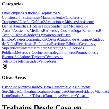
Categorías
Otros empleos
7
Oficina
4
Carpinteros y
Construcción
3
Limpieza
3
Mantenimiento
3
Choferes y
Troqueros
2
Diseño Gráfico
2
Actuación y Músicos
1
Asistente
Dental
1
Guardias
1
Hoteles
1
Independientes
1
Mecánica de
Autos
1
Asistentes Médicos
Barberos y Cosmetólogas
Bartenders
Bio-
Tech y Ciencias
Bodegas y Warehouse
Busco
Empleo
Cajeros
Computación
Costura
Cuidado de Ancianos
Cuidado
de Niños
Electricistas
Enfermería
Escritores
Fábricas
Gerentes y
Supervisores
Internet
Jardinero
Marketing y Relaciones
Públicas
Meseros y Cocineros
Paralegal
Plomeros
Promociones y
Eventos
Soldadores
Tapicero
Técnicos de
Teléfonos
Telemercadeo
Vendedores
Otras Áreas
Estado de Mexico
1
Jalisco
1
Baja California
Baja California
Sur
Chiapas
Chihuahua
Coahuila
Guanajuato
Guerrero
Hidalgo
Michoac
León
Sinaloa
Sonora
Tabasco
Tamaulipas
Veracruz
Yucatán
Trabajos Desde Casa en