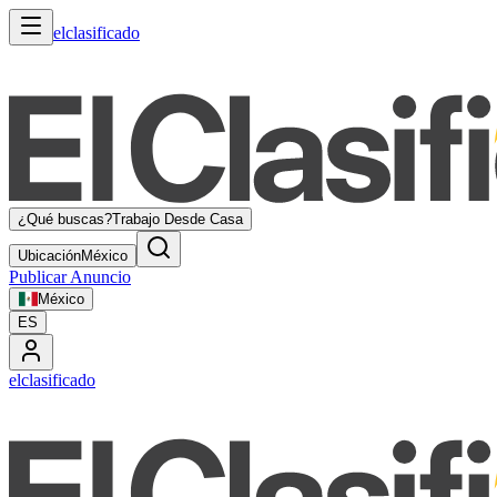
elclasificado
¿Qué buscas?
Trabajo Desde Casa
Ubicación
México
Publicar Anuncio
México
ES
elclasificado