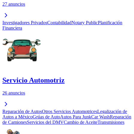
27 anuncios
Investigadores Privados
Contabilidad
Notary Public
Planificación
Financiera
Servicio Automotriz
26 anuncios
Reparación de Autos
Otros Servicios Automotrices
Legalización de
Autos a México
Grúas de Auto
Autos Para Junk
Car Wash
Reparación
de Camiones
Servicios del DMV
Cambio de Aceite
Transmisiones