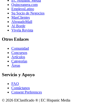
EC Hispanic Media
Quinceanera.com
EmpleosLatino
Su Socio de Negocios
MasClientes
AbogadoMall
Al Borde
Vivela Revista
Otros Enlaces
Comunidad
Concursos
Artículos
Categorías
Áreas
Servicio y Apoyo
FAQ
Contáctanos
Consent Preferences
© 2026 ElClasificado ® | EC Hispanic Media