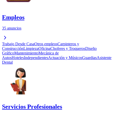
Empleos
35 anuncios
Trabajo Desde Casa
Otros empleos
Carpinteros y
Construcción
Limpieza
Oficina
Choferes y Troqueros
Diseño
Gráfico
Mantenimiento
Mecánica de
Autos
Hoteles
Independientes
Actuación y Músicos
Guardias
Asistente
Dental
Servicios Profesionales