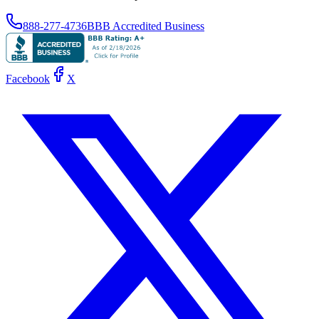
888-277-4736
BBB Accredited Business
Facebook
X