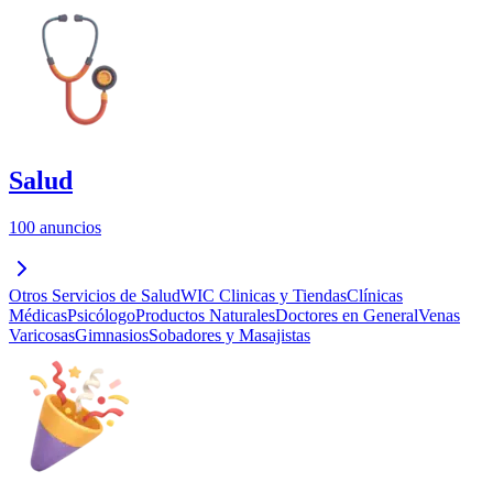
Salud
100 anuncios
Otros Servicios de Salud
WIC Clinicas y Tiendas
Clínicas
Médicas
Psicólogo
Productos Naturales
Doctores en General
Venas
Varicosas
Gimnasios
Sobadores y Masajistas