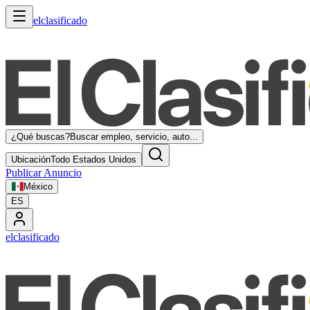
elclasificado
¿Qué buscas?
Buscar empleo, servicio, auto...
Ubicación
Todo Estados Unidos
Publicar Anuncio
México
ES
elclasificado