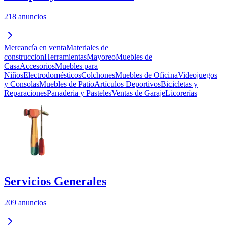
218 anuncios
Mercancía en venta
Materiales de
construccion
Herramientas
Mayoreo
Muebles de
Casa
Accesorios
Muebles para
Niños
Electrodomésticos
Colchones
Muebles de Oficina
Videojuegos
y Consolas
Muebles de Patio
Artículos Deportivos
Bicicletas y
Reparaciones
Panaderia y Pasteles
Ventas de Garaje
Licorerías
Servicios Generales
209 anuncios