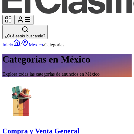
¿Qué estás buscando?
Inicio
/
Mexico
/
Categorías
Categorías en México
Explora todas las categorías de anuncios en México
Compra y Venta General