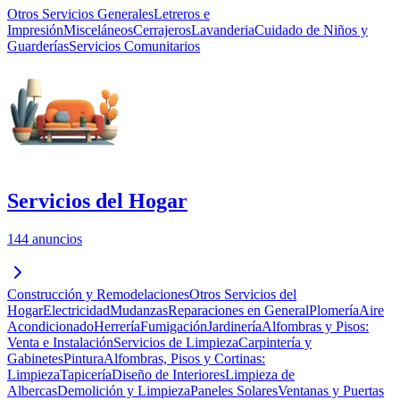
Otros Servicios Generales
Letreros e
Impresión
Misceláneos
Cerrajeros
Lavanderia
Cuidado de Niños y
Guarderías
Servicios Comunitarios
Servicios del Hogar
144 anuncios
Construcción y Remodelaciones
Otros Servicios del
Hogar
Electricidad
Mudanzas
Reparaciones en General
Plomería
Aire
Acondicionado
Herrería
Fumigación
Jardinería
Alfombras y Pisos:
Venta e Instalación
Servicios de Limpieza
Carpintería y
Gabinetes
Pintura
Alfombras, Pisos y Cortinas:
Limpieza
Tapicería
Diseño de Interiores
Limpieza de
Albercas
Demolición y Limpieza
Paneles Solares
Ventanas y Puertas