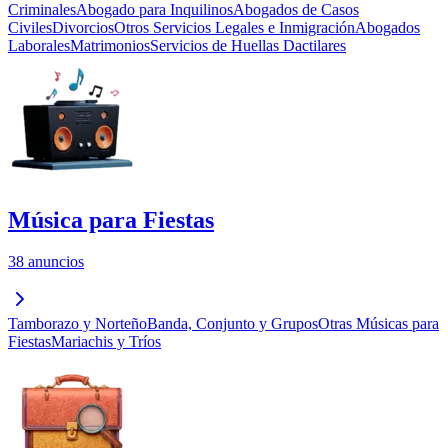
Criminales
Abogado para Inquilinos
Abogados de Casos
Civiles
Divorcios
Otros Servicios Legales e Inmigración
Abogados
Laborales
Matrimonios
Servicios de Huellas Dactilares
Música para Fiestas
38 anuncios
Tamborazo y Norteño
Banda, Conjunto y Grupos
Otras Músicas para
Fiestas
Mariachis y Tríos