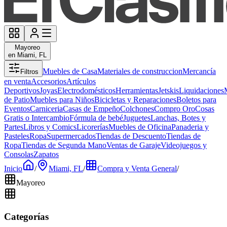
Mayoreo
en Miami, FL
Muebles de Casa
Materiales de construccion
Mercancía
Filtros
en venta
Accesorios
Artículos
Deportivos
Joyas
Electrodomésticos
Herramientas
Jetskis
Liquidaciones
de Patio
Muebles para Niños
Bicicletas y Reparaciones
Boletos para
Eventos
Carniceria
Casas de Empeño
Colchones
Compro Oro
Cosas
Gratis o Intercambio
Fórmula de bebé
Juguetes
Lanchas, Botes y
Partes
Libros y Comics
Licorerías
Muebles de Oficina
Panaderia y
Pasteles
Ropa
Supermercados
Tiendas de Descuento
Tiendas de
Ropa
Tiendas de Segunda Mano
Ventas de Garaje
Videojuegos y
Consolas
Zapatos
Inicio
/
Miami, FL
/
Compra y Venta General
/
Mayoreo
Categorías