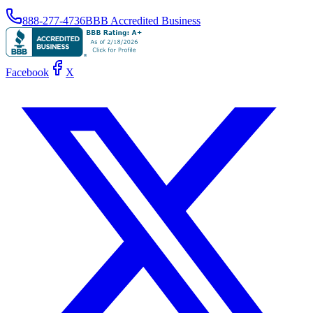
888-277-4736
BBB Accredited Business
Facebook
X