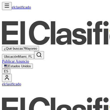
elclasificado
¿Qué buscas?
Mayoreo
Ubicación
Miami, FL
Publicar Anuncio
Estados Unidos
ES
elclasificado