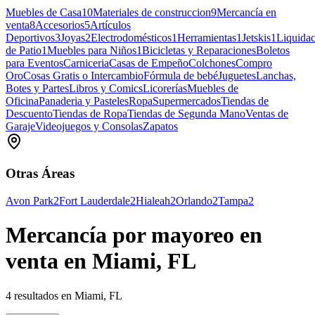
Muebles de Casa
10
Materiales de construccion
9
Mercancía en
venta
8
Accesorios
5
Artículos
Deportivos
3
Joyas
2
Electrodomésticos
1
Herramientas
1
Jetskis
1
Liquidac
de Patio
1
Muebles para Niños
1
Bicicletas y Reparaciones
Boletos
para Eventos
Carniceria
Casas de Empeño
Colchones
Compro
Oro
Cosas Gratis o Intercambio
Fórmula de bebé
Juguetes
Lanchas,
Botes y Partes
Libros y Comics
Licorerías
Muebles de
Oficina
Panaderia y Pasteles
Ropa
Supermercados
Tiendas de
Descuento
Tiendas de Ropa
Tiendas de Segunda Mano
Ventas de
Garaje
Videojuegos y Consolas
Zapatos
Otras Áreas
Avon Park
2
Fort Lauderdale
2
Hialeah
2
Orlando
2
Tampa
2
Mercancía por mayoreo en
venta en Miami, FL
4 resultados en Miami, FL