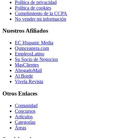
Política de privacidad
Política de cookies
Cumplimiento de la CCPA
No vender mi información
Nuestros Afiliados
EC Hispanic Media
Quinceanera.com
EmpleosLatino
Su Socio de Negocios
MasClientes
AbogadoMall
Al Borde
Vivela Revista
Otros Enlaces
Comunidad
Concursos
Artículos
Categorías
Áreas