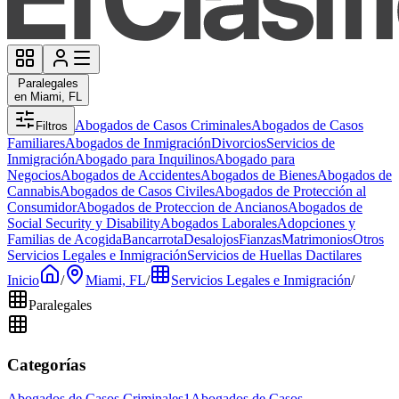
Paralegales
en Miami, FL
Abogados de Casos Criminales
Abogados de Casos
Filtros
Familiares
Abogados de Inmigración
Divorcios
Servicios de
Inmigración
Abogado para Inquilinos
Abogado para
Negocios
Abogados de Accidentes
Abogados de Bienes
Abogados de
Cannabis
Abogados de Casos Civiles
Abogados de Protección al
Consumidor
Abogados de Proteccion de Ancianos
Abogados de
Social Security y Disability
Abogados Laborales
Adopciones y
Familias de Acogida
Bancarrota
Desalojos
Fianzas
Matrimonios
Otros
Servicios Legales e Inmigración
Servicios de Huellas Dactilares
Inicio
/
Miami, FL
/
Servicios Legales e Inmigración
/
Paralegales
Categorías
Abogados de Casos Criminales
1
Abogados de Casos