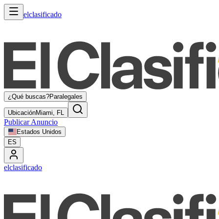
elclasificado
¿Qué buscas?
Paralegales
Ubicación
Miami, FL
Publicar Anuncio
Estados Unidos
ES
elclasificado