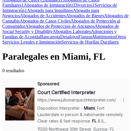
Familiares
1
Abogados de Inmigración
1
Divorcios
1
Servicios de
Inmigración
1
Abogado para Inquilinos
Abogado para
Negocios
Abogados de Accidentes
Abogados de Bienes
Abogados de
Cannabis
Abogados de Casos Civiles
Abogados de Protección al
Consumidor
Abogados de Proteccion de Ancianos
Abogados de
Social Security y Disability
Abogados Laborales
Adopciones y
Familias de Acogida
Bancarrota
Desalojos
Fianzas
Matrimonios
Otros
Servicios Legales e Inmigración
Servicios de Huellas Dactilares
Paralegales en Miami, FL
0 resultados