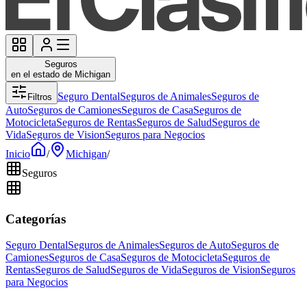
Seguros
en el estado de Michigan
Seguro Dental
Seguros de Animales
Seguros de
Filtros
Auto
Seguros de Camiones
Seguros de Casa
Seguros de
Motocicleta
Seguros de Rentas
Seguros de Salud
Seguros de
Vida
Seguros de Vision
Seguros para Negocios
Inicio
/
Michigan
/
Seguros
Categorías
Seguro Dental
Seguros de Animales
Seguros de Auto
Seguros de
Camiones
Seguros de Casa
Seguros de Motocicleta
Seguros de
Rentas
Seguros de Salud
Seguros de Vida
Seguros de Vision
Seguros
para Negocios