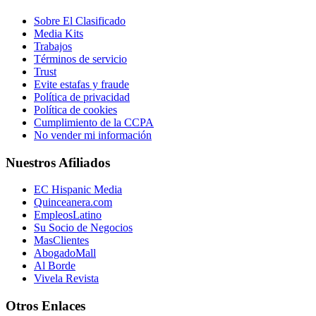
Sobre El Clasificado
Media Kits
Trabajos
Términos de servicio
Trust
Evite estafas y fraude
Política de privacidad
Política de cookies
Cumplimiento de la CCPA
No vender mi información
Nuestros Afiliados
EC Hispanic Media
Quinceanera.com
EmpleosLatino
Su Socio de Negocios
MasClientes
AbogadoMall
Al Borde
Vivela Revista
Otros Enlaces