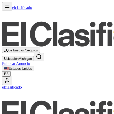
elclasificado
¿Qué buscas?
Seguros
Ubicación
Michigan
Publicar Anuncio
Estados Unidos
ES
elclasificado