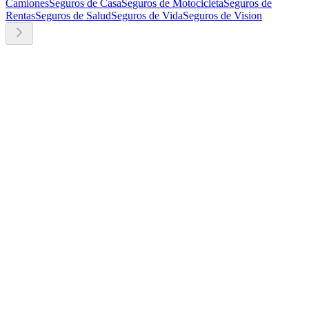
Camiones
Seguros de Casa
Seguros de Motocicleta
Seguros de
Rentas
Seguros de Salud
Seguros de Vida
Seguros de Vision