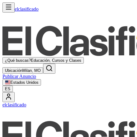
elclasificado
¿Qué buscas?
Educación, Cursos y Clases
Ubicación
Milan, MO
Publicar Anuncio
Estados Unidos
ES
elclasificado