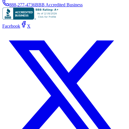
888-277-4736
BBB Accredited Business
Facebook
X