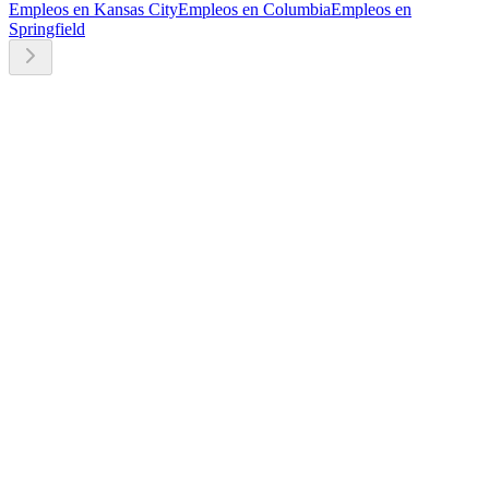
Empleos en Kansas City
Empleos en Columbia
Empleos en
Springfield