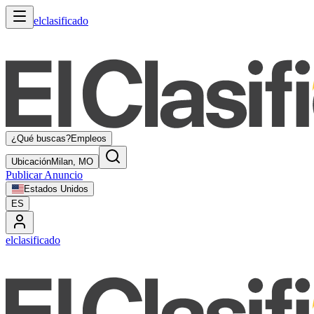
elclasificado
¿Qué buscas?
Empleos
Ubicación
Milan, MO
Publicar Anuncio
Estados Unidos
ES
elclasificado