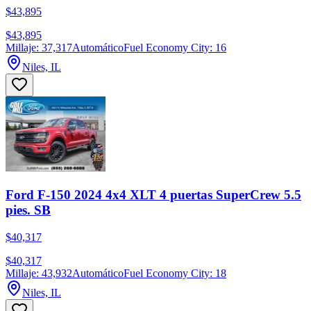
$43,895
$43,895
Millaje: 37,317
Automático
Fuel Economy City: 16
Niles, IL
Ford F-150 2024 4x4 XLT 4 puertas SuperCrew 5.5
pies. SB
$40,317
$40,317
Millaje: 43,932
Automático
Fuel Economy City: 18
Niles, IL