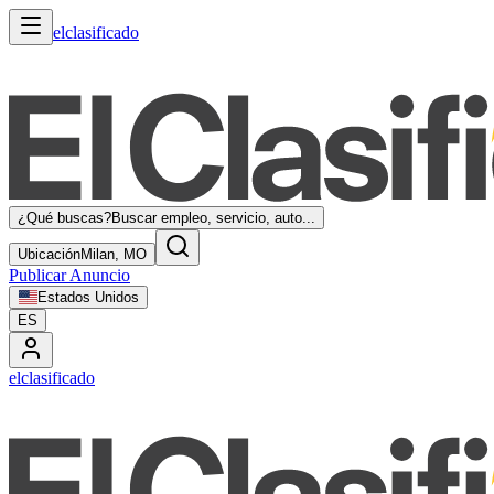
elclasificado
¿Qué buscas?
Buscar empleo, servicio, auto...
Ubicación
Milan, MO
Publicar Anuncio
Estados Unidos
ES
elclasificado