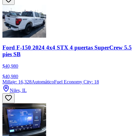
Ford F-150 2024 4x4 STX 4 puertas SuperCrew 5.5
pies SB
$40,980
$40,980
Millaje: 16,328
Automático
Fuel Economy City: 18
Niles, IL