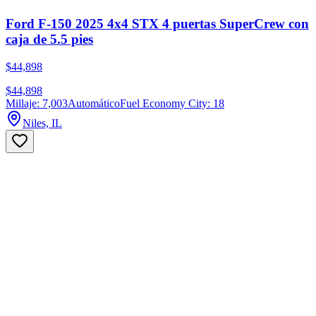
Ford F-150 2025 4x4 STX 4 puertas SuperCrew con
caja de 5.5 pies
$44,898
$44,898
Millaje: 7,003
Automático
Fuel Economy City: 18
Niles, IL