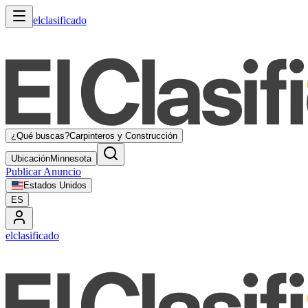
elclasificado
¿Qué buscas?
Carpinteros y Construcción
Ubicación
Minnesota
Publicar Anuncio
Estados Unidos
ES
elclasificado