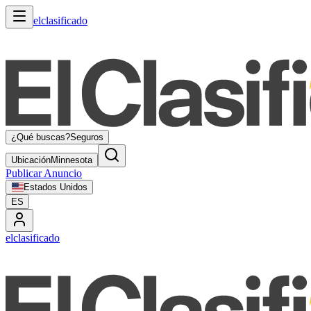
elclasificado
¿Qué buscas?
Seguros
Ubicación
Minnesota
Publicar Anuncio
Estados Unidos
ES
elclasificado