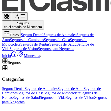
Seguros
en el estado de Minnesota
Seguro Dental
Seguros de Animales
Seguros de
Filtros
Auto
Seguros de Camiones
Seguros de Casa
Seguros de
Motocicleta
Seguros de Rentas
Seguros de Salud
Seguros de
Vida
Seguros de Vision
Seguros para Negocios
Inicio
/
Minnesota
/
Seguros
Categorías
Seguro Dental
Seguros de Animales
Seguros de Auto
Seguros de
Camiones
Seguros de Casa
Seguros de Motocicleta
Seguros de
Rentas
Seguros de Salud
Seguros de Vida
Seguros de Vision
Seguros
para Negocios