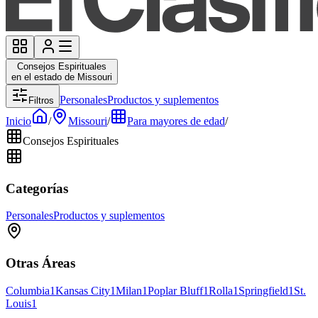
Consejos Espirituales
en el estado de Missouri
Personales
Productos y suplementos
Filtros
Inicio
/
Missouri
/
Para mayores de edad
/
Consejos Espirituales
Categorías
Personales
Productos y suplementos
Otras Áreas
Columbia
1
Kansas City
1
Milan
1
Poplar Bluff
1
Rolla
1
Springfield
1
St.
Louis
1