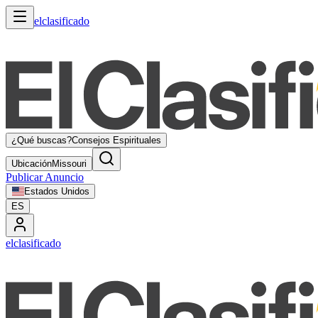
elclasificado
¿Qué buscas?
Consejos Espirituales
Ubicación
Missouri
Publicar Anuncio
Estados Unidos
ES
elclasificado