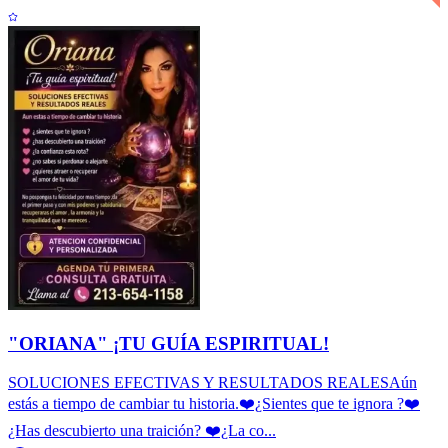
"ORIANA" ¡TU GUÍA ESPIRITUAL!
SOLUCIONES EFECTIVAS Y RESULTADOS REALESAún
estás a tiempo de cambiar tu historia.❤️¿Sientes que te ignora ?❤️
¿Has descubierto una traición? ❤️¿La co...