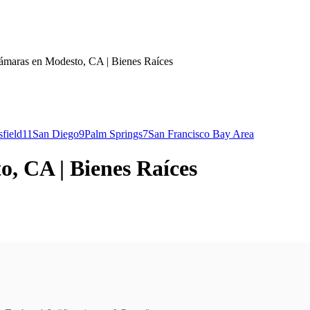
cámaras en Modesto, CA | Bienes Raíces
field
11
San Diego
9
Palm Springs
7
San Francisco Bay Area
o, CA | Bienes Raíces