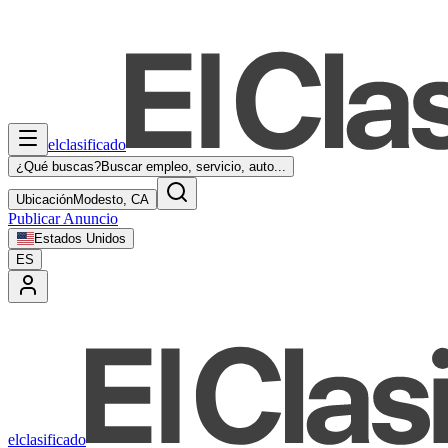
elclasificado
¿Qué buscas?
Buscar empleo, servicio, auto...
Ubicación
Modesto, CA
Publicar Anuncio
Estados Unidos
ES
elclasificado