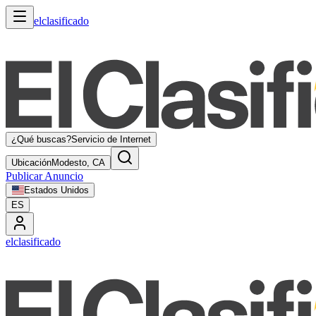
elclasificado
¿Qué buscas?
Servicio de Internet
Ubicación
Modesto, CA
Publicar Anuncio
Estados Unidos
ES
elclasificado