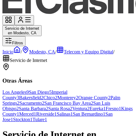
Servicio de Internet
en Modesto, CA
Filtros
Inicio
/
Modesto, CA
/
Telecom y Equipo Digital
/
Servicio de Internet
Otras Áreas
Los Angeles
9
San Diego
5
Imperial
County
3
Bakersfield
2
Chico
2
Monterey
2
Orange County
2
Palm
Springs
2
Sacramento
2
San Francisco Bay Area
2
San Luis
Obispo
2
Santa Barbara
2
Santa Rosa
2
Ventura
2
Eureka
1
Fresno
1
Kings
County
1
Merced
1
Riverside
1
Salinas
1
San Bernardino
1
San
Jose
1
Stockton
1
Tulare
1
Servicio de Internet en