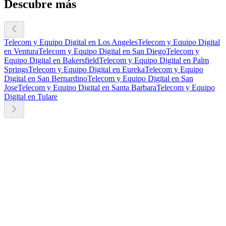
Descubre más
Telecom y Equipo Digital en Los Angeles
Telecom y Equipo Digital
en Ventura
Telecom y Equipo Digital en San Diego
Telecom y
Equipo Digital en Bakersfield
Telecom y Equipo Digital en Palm
Springs
Telecom y Equipo Digital en Eureka
Telecom y Equipo
Digital en San Bernardino
Telecom y Equipo Digital en San
Jose
Telecom y Equipo Digital en Santa Barbara
Telecom y Equipo
Digital en Tulare