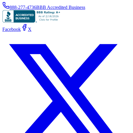
888-277-4736
BBB Accredited Business
Facebook
X