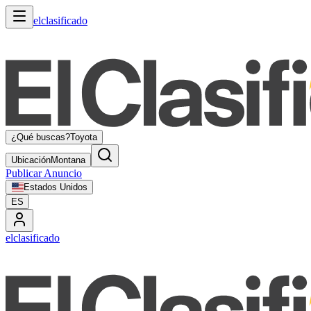
elclasificado
¿Qué buscas?
Toyota
Ubicación
Montana
Publicar Anuncio
Estados Unidos
ES
elclasificado