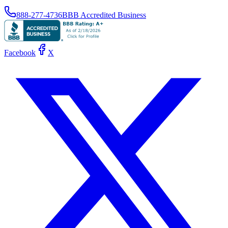
888-277-4736
BBB Accredited Business
Facebook
X