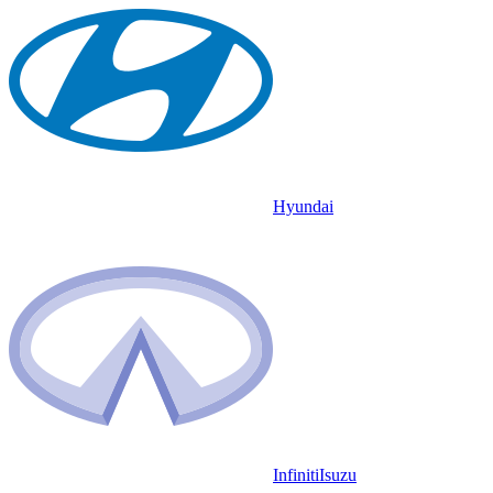
Hyundai
Infiniti
Isuzu