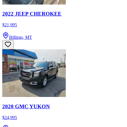
2022 JEEP CHEROKEE
$21,995
Billings, MT
2020 GMC YUKON
$24,995