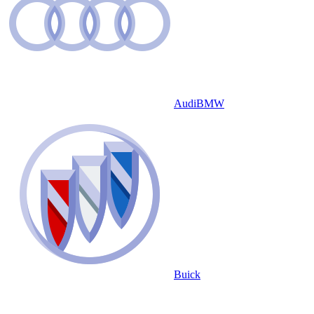
Audi
BMW
Buick