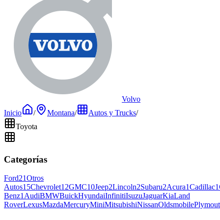
Volvo
Inicio
/
Montana
/
Autos y Trucks
/
Toyota
Categorías
Ford
21
Otros
Autos
15
Chevrolet
12
GMC
10
Jeep
2
Lincoln
2
Subaru
2
Acura
1
Cadillac
1
Benz
1
Audi
BMW
Buick
Hyundai
Infiniti
Isuzu
Jaguar
Kia
Land
Rover
Lexus
Mazda
Mercury
Mini
Mitsubishi
Nissan
Oldsmobile
Plymou