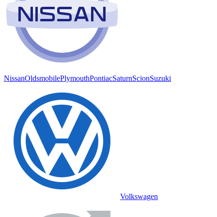
Nissan
Oldsmobile
Plymouth
Pontiac
Saturn
Scion
Suzuki
Volkswagen