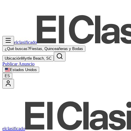
elclasificado
¿Qué buscas?
Fiestas, Quinceañeras y Bodas
Ubicación
Myrtle Beach, SC
Publicar Anuncio
Estados Unidos
ES
elclasificado