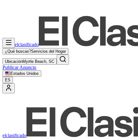
elclasificado
¿Qué buscas?
Servicios del Hogar
Ubicación
Myrtle Beach, SC
Publicar Anuncio
Estados Unidos
ES
elclasificado