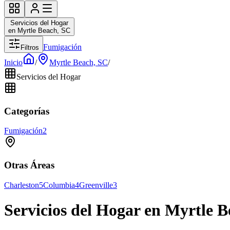
Servicios del Hogar
en Myrtle Beach, SC
Fumigación
Filtros
Inicio
/
Myrtle Beach, SC
/
Servicios del Hogar
Categorías
Fumigación
2
Otras Áreas
Charleston
5
Columbia
4
Greenville
3
Servicios del Hogar en Myrtle 