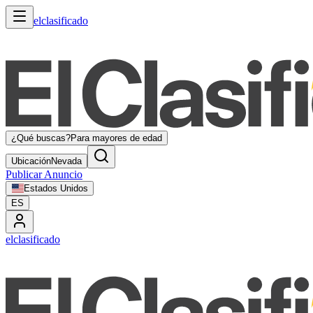
elclasificado
¿Qué buscas?
Para mayores de edad
Ubicación
Nevada
Publicar Anuncio
Estados Unidos
ES
elclasificado