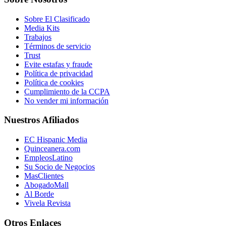
Sobre El Clasificado
Media Kits
Trabajos
Términos de servicio
Trust
Evite estafas y fraude
Política de privacidad
Política de cookies
Cumplimiento de la CCPA
No vender mi información
Nuestros Afiliados
EC Hispanic Media
Quinceanera.com
EmpleosLatino
Su Socio de Negocios
MasClientes
AbogadoMall
Al Borde
Vivela Revista
Otros Enlaces