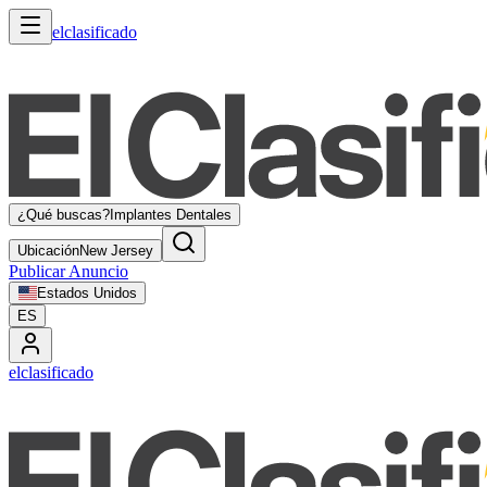
elclasificado
¿Qué buscas?
Implantes Dentales
Ubicación
New Jersey
Publicar Anuncio
Estados Unidos
ES
elclasificado