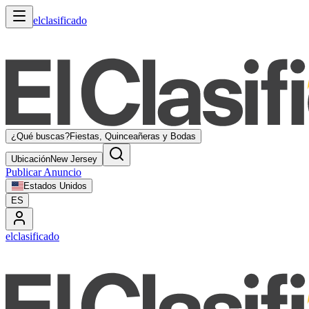
elclasificado
¿Qué buscas?
Fiestas, Quinceañeras y Bodas
Ubicación
New Jersey
Publicar Anuncio
Estados Unidos
ES
elclasificado