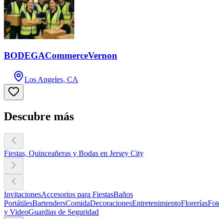
BODEGACommerceVernon
Los Angeles, CA
Descubre más
Fiestas, Quinceañeras y Bodas en Jersey City
Invitaciones
Accesorios para Fiestas
Baños
Portátiles
Bartenders
Comida
Decoraciones
Entretenimiento
Florerías
Fot
y Video
Guardias de Seguridad