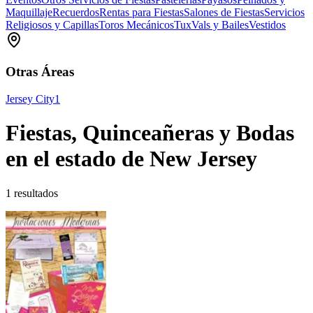
Maquillaje
Recuerdos
Rentas para Fiestas
Salones de Fiestas
Servicios
Religiosos y Capillas
Toros Mecánicos
Tux
Vals y Bailes
Vestidos
Otras Áreas
Jersey City
1
Fiestas, Quinceañeras y Bodas
en el estado de New Jersey
1 resultados