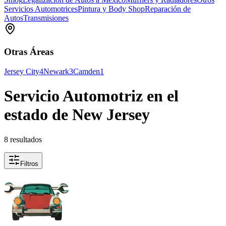
Servicios Automotrices
Pintura y Body Shop
Reparación de
Autos
Transmisiones
Otras Áreas
Jersey City
4
Newark
3
Camden
1
Servicio Automotriz en el
estado de New Jersey
8 resultados
Filtros