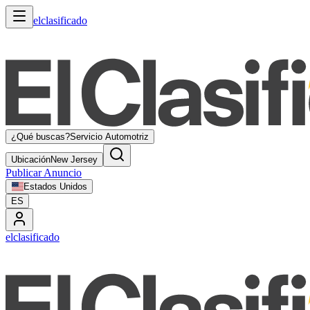
elclasificado
¿Qué buscas?
Servicio Automotriz
Ubicación
New Jersey
Publicar Anuncio
Estados Unidos
ES
elclasificado