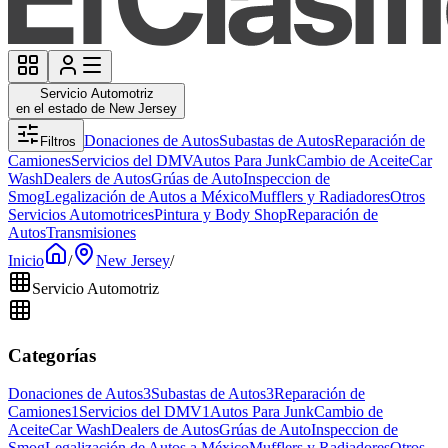
Servicio Automotriz
en el estado de New Jersey
Donaciones de Autos
Subastas de Autos
Reparación de
Filtros
Camiones
Servicios del DMV
Autos Para Junk
Cambio de Aceite
Car
Wash
Dealers de Autos
Grúas de Auto
Inspeccion de
Smog
Legalización de Autos a México
Mufflers y Radiadores
Otros
Servicios Automotrices
Pintura y Body Shop
Reparación de
Autos
Transmisiones
Inicio
/
New Jersey
/
Servicio Automotriz
Categorías
Donaciones de Autos
3
Subastas de Autos
3
Reparación de
Camiones
1
Servicios del DMV
1
Autos Para Junk
Cambio de
Aceite
Car Wash
Dealers de Autos
Grúas de Auto
Inspeccion de
Smog
Legalización de Autos a México
Mufflers y Radiadores
Otros