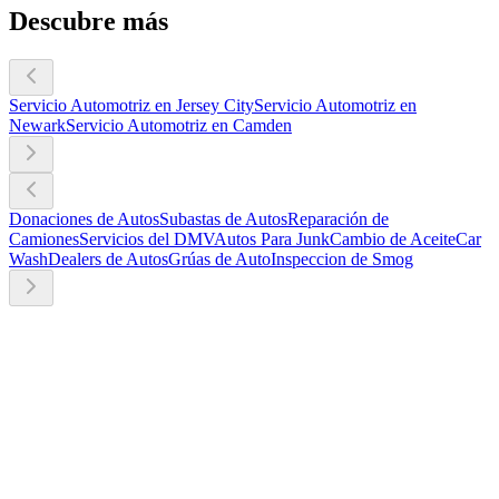
Descubre más
Servicio Automotriz en Jersey City
Servicio Automotriz en
Newark
Servicio Automotriz en Camden
Donaciones de Autos
Subastas de Autos
Reparación de
Camiones
Servicios del DMV
Autos Para Junk
Cambio de Aceite
Car
Wash
Dealers de Autos
Grúas de Auto
Inspeccion de Smog