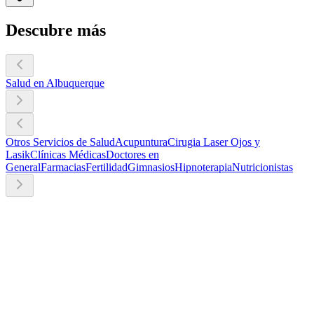
Descubre más
Salud en Albuquerque
Otros Servicios de Salud
Acupuntura
Cirugia Laser Ojos y
Lasik
Clínicas Médicas
Doctores en
General
Farmacias
Fertilidad
Gimnasios
Hipnoterapia
Nutricionistas