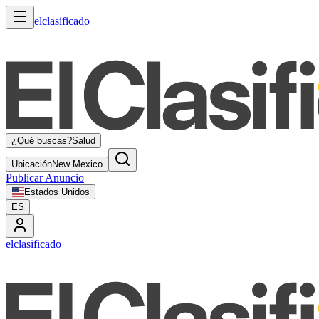
elclasificado
¿Qué buscas?
Salud
Ubicación
New Mexico
Publicar Anuncio
Estados Unidos
ES
elclasificado