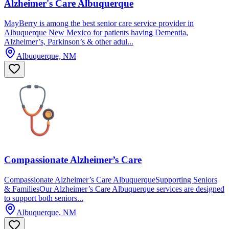
Alzheimer's Care Albuquerque
MayBerry is among the best senior care service provider in
Albuquerque New Mexico for patients having Dementia,
Alzheimer’s, Parkinson’s & other adul...
Albuquerque, NM
Compassionate Alzheimer’s Care
Compassionate Alzheimer’s Care AlbuquerqueSupporting Seniors
& FamiliesOur Alzheimer’s Care Albuquerque services are designed
to support both seniors...
Albuquerque, NM