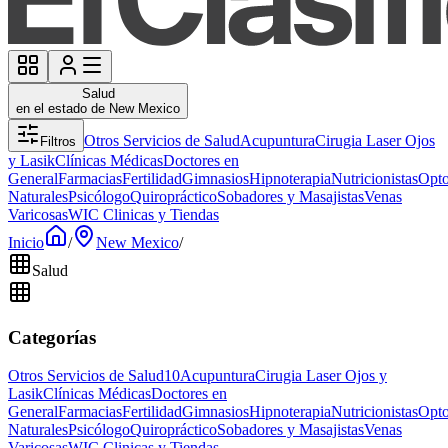
Salud
en el estado de New Mexico
Otros Servicios de Salud
Acupuntura
Cirugia Laser Ojos
Filtros
y Lasik
Clínicas Médicas
Doctores en
General
Farmacias
Fertilidad
Gimnasios
Hipnoterapia
Nutricionistas
Opto
Naturales
Psicólogo
Quiropráctico
Sobadores y Masajistas
Venas
Varicosas
WIC Clinicas y Tiendas
Inicio
/
New Mexico
/
Salud
Categorías
Otros Servicios de Salud
10
Acupuntura
Cirugia Laser Ojos y
Lasik
Clínicas Médicas
Doctores en
General
Farmacias
Fertilidad
Gimnasios
Hipnoterapia
Nutricionistas
Opto
Naturales
Psicólogo
Quiropráctico
Sobadores y Masajistas
Venas
Varicosas
WIC Clinicas y Tiendas