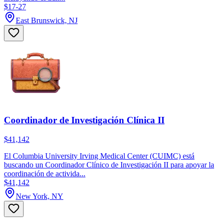
$17-27
East Brunswick, NJ
Coordinador de Investigación Clínica II
$41,142
El Columbia University Irving Medical Center (CUIMC) está
buscando un Coordinador Clínico de Investigación II para apoyar la
coordinación de activida...
$41,142
New York, NY