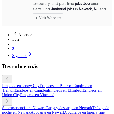
Anterior
1
/
2
1
2
Siguiente
Descubre más
Empleos en Jersey City
Empleos en Paterson
Empleos en
Trenton
Empleos en Camden
Empleos en Elizabeth
Empleos en
Union City
Empleos en Vineland
Sin experiencia en Newark
Carga y descarga en Newark
Trabajo de
noche en Newark
Ayudante en Newark
Cocineros en línea y line