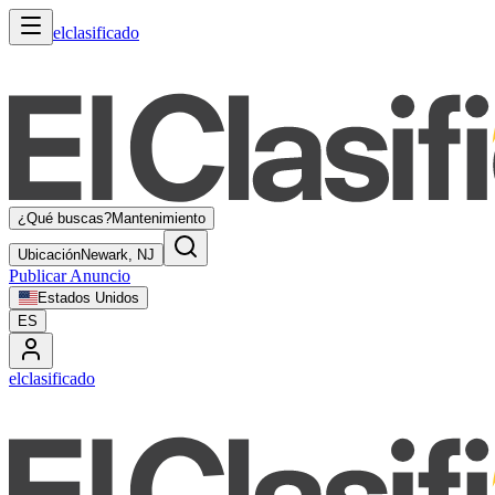
elclasificado
¿Qué buscas?
Mantenimiento
Ubicación
Newark, NJ
Publicar Anuncio
Estados Unidos
ES
elclasificado