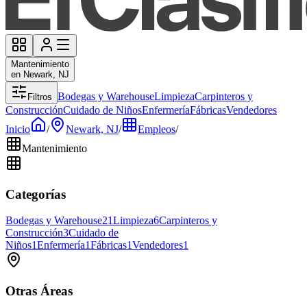
Mantenimiento
en Newark, NJ
Bodegas y Warehouse
Limpieza
Carpinteros y
Filtros
Construcción
Cuidado de Niños
Enfermería
Fábricas
Vendedores
Inicio
/
Newark, NJ
/
Empleos
/
Mantenimiento
Categorías
Bodegas y Warehouse
21
Limpieza
6
Carpinteros y
Construcción
3
Cuidado de
Niños
1
Enfermería
1
Fábricas
1
Vendedores
1
Otras Áreas