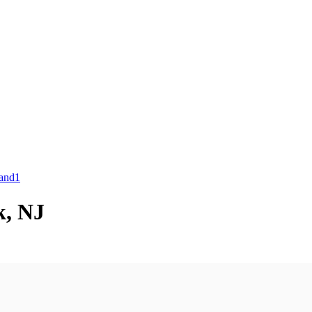
and
1
k, NJ