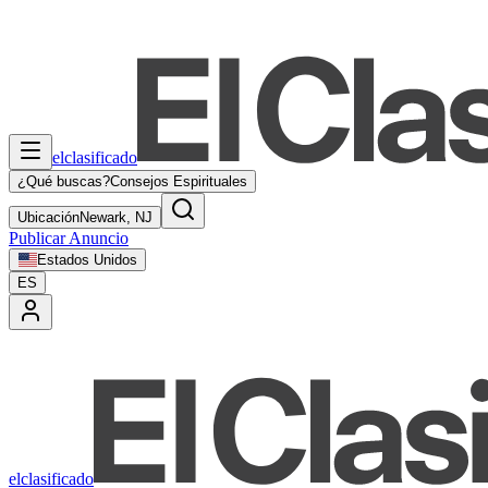
elclasificado
¿Qué buscas?
Consejos Espirituales
Ubicación
Newark, NJ
Publicar Anuncio
Estados Unidos
ES
elclasificado