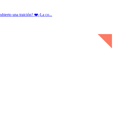
rto una traición? ❤️¿La co...