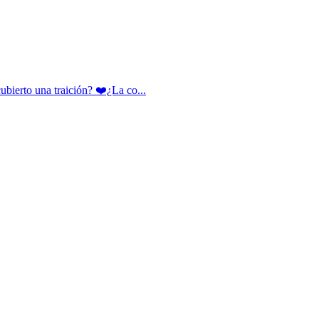
rto una traición? ❤️¿La co...