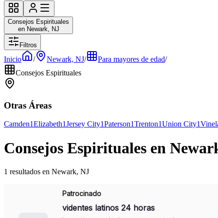
Consejos Espirituales
en Newark, NJ
Filtros
Inicio
/
Newark, NJ
/
Para mayores de edad
/
Consejos Espirituales
Otras Áreas
Camden
1
Elizabeth
1
Jersey City
1
Paterson
1
Trenton
1
Union City
1
Vinel
Consejos Espirituales en Newar
1 resultados en Newark, NJ