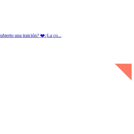
rto una traición? ❤️¿La co...