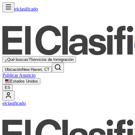
elclasificado
¿Qué buscas?
Servicios de Inmigración
Ubicación
New Haven, CT
Publicar Anuncio
Estados Unidos
ES
elclasificado