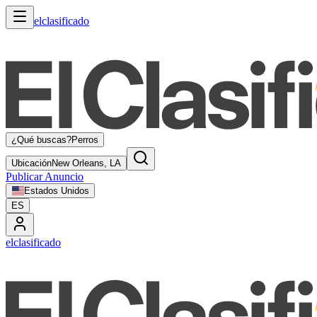
elclasificado
¿Qué buscas?
Perros
Ubicación
New Orleans, LA
Publicar Anuncio
Estados Unidos
ES
elclasificado