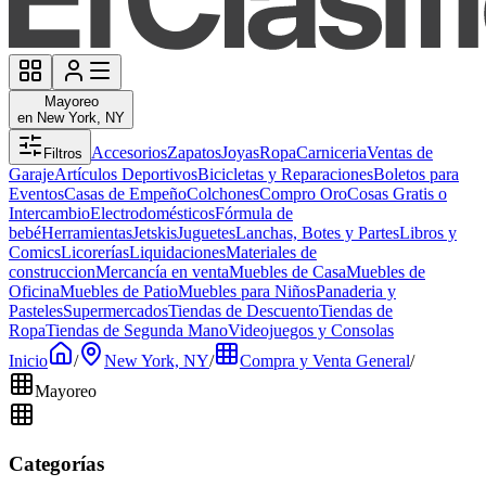
Mayoreo
en New York, NY
Accesorios
Zapatos
Joyas
Ropa
Carniceria
Ventas de
Filtros
Garaje
Artículos Deportivos
Bicicletas y Reparaciones
Boletos para
Eventos
Casas de Empeño
Colchones
Compro Oro
Cosas Gratis o
Intercambio
Electrodomésticos
Fórmula de
bebé
Herramientas
Jetskis
Juguetes
Lanchas, Botes y Partes
Libros y
Comics
Licorerías
Liquidaciones
Materiales de
construccion
Mercancía en venta
Muebles de Casa
Muebles de
Oficina
Muebles de Patio
Muebles para Niños
Panaderia y
Pasteles
Supermercados
Tiendas de Descuento
Tiendas de
Ropa
Tiendas de Segunda Mano
Videojuegos y Consolas
Inicio
/
New York, NY
/
Compra y Venta General
/
Mayoreo
Categorías