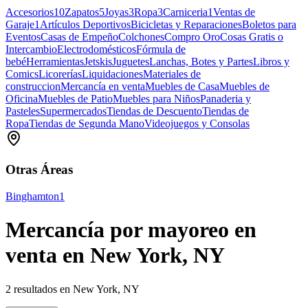
Accesorios
10
Zapatos
5
Joyas
3
Ropa
3
Carniceria
1
Ventas de
Garaje
1
Artículos Deportivos
Bicicletas y Reparaciones
Boletos para
Eventos
Casas de Empeño
Colchones
Compro Oro
Cosas Gratis o
Intercambio
Electrodomésticos
Fórmula de
bebé
Herramientas
Jetskis
Juguetes
Lanchas, Botes y Partes
Libros y
Comics
Licorerías
Liquidaciones
Materiales de
construccion
Mercancía en venta
Muebles de Casa
Muebles de
Oficina
Muebles de Patio
Muebles para Niños
Panaderia y
Pasteles
Supermercados
Tiendas de Descuento
Tiendas de
Ropa
Tiendas de Segunda Mano
Videojuegos y Consolas
Otras Áreas
Binghamton
1
Mercancía por mayoreo en
venta en New York, NY
2 resultados en New York, NY