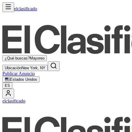
elclasificado
¿Qué buscas?
Mayoreo
Ubicación
New York, NY
Publicar Anuncio
Estados Unidos
ES
elclasificado