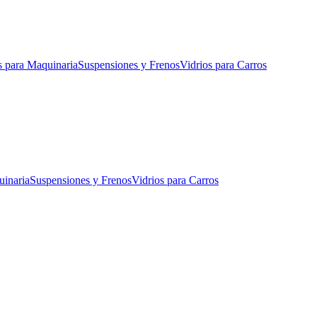
s para Maquinaria
Suspensiones y Frenos
Vidrios para Carros
uinaria
Suspensiones y Frenos
Vidrios para Carros