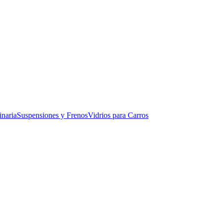
naria
Suspensiones y Frenos
Vidrios para Carros