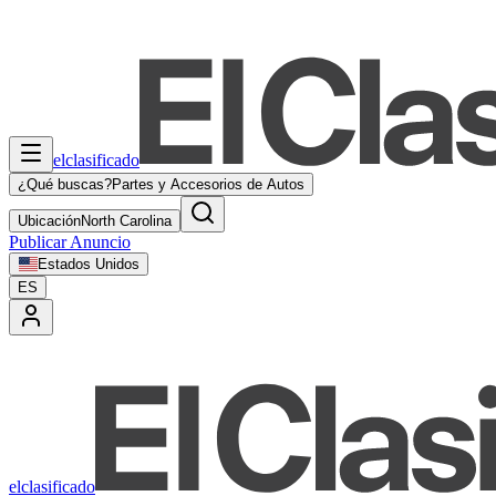
elclasificado
¿Qué buscas?
Partes y Accesorios de Autos
Ubicación
North Carolina
Publicar Anuncio
Estados Unidos
ES
elclasificado