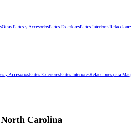
s
Otras Partes y Accesorios
Partes Exteriores
Partes Interiores
Refaccione
tes y Accesorios
Partes Exteriores
Partes Interiores
Refacciones para Maq
e North Carolina