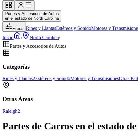
Partes y Accesorios de Autos
en el estado de North Carolina
Rines y Llantas
Estéreos y Sonido
Motores y Transmisione
Filtros
Inicio
/
North Carolina
/
Partes y Accesorios de Autos
Categorías
Rines y Llantas
2
Estéreos y Sonido
Motores y Transmisiones
Otras Par
Otras Áreas
Raleigh
2
Partes de Carros en el estado d