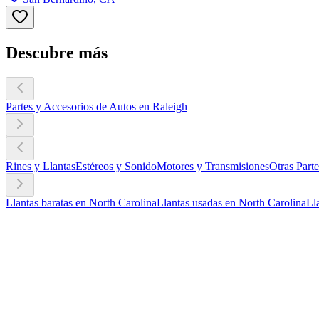
Descubre más
Partes y Accesorios de Autos en Raleigh
Rines y Llantas
Estéreos y Sonido
Motores y Transmisiones
Otras Part
Llantas baratas en North Carolina
Llantas usadas en North Carolina
Ll