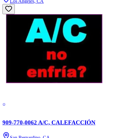
Los Angeles, CA
909-770-0062 A/C, CALEFACCIÓN
San Bernardino, CA