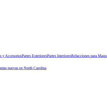
es y Accesorios
Partes Exteriores
Partes Interiores
Refacciones para Maqui
antas nuevas en North Carolina