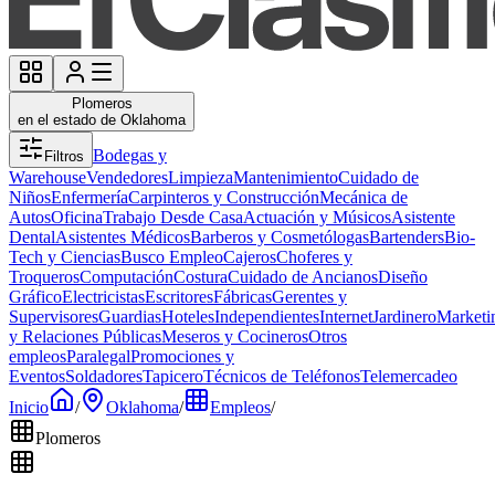
Plomeros
en el estado de Oklahoma
Bodegas y
Filtros
Warehouse
Vendedores
Limpieza
Mantenimiento
Cuidado de
Niños
Enfermería
Carpinteros y Construcción
Mecánica de
Autos
Oficina
Trabajo Desde Casa
Actuación y Músicos
Asistente
Dental
Asistentes Médicos
Barberos y Cosmetólogas
Bartenders
Bio-
Tech y Ciencias
Busco Empleo
Cajeros
Choferes y
Troqueros
Computación
Costura
Cuidado de Ancianos
Diseño
Gráfico
Electricistas
Escritores
Fábricas
Gerentes y
Supervisores
Guardias
Hoteles
Independientes
Internet
Jardinero
Marketi
y Relaciones Públicas
Meseros y Cocineros
Otros
empleos
Paralegal
Promociones y
Eventos
Soldadores
Tapicero
Técnicos de Teléfonos
Telemercadeo
Inicio
/
Oklahoma
/
Empleos
/
Plomeros