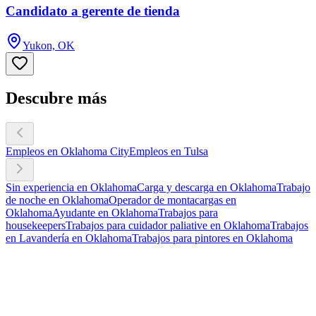
Candidato a gerente de tienda
Yukon, OK
Descubre más
Empleos en Oklahoma City
Empleos en Tulsa
Sin experiencia en Oklahoma
Carga y descarga en Oklahoma
Trabajo
de noche en Oklahoma
Operador de montacargas en
Oklahoma
Ayudante en Oklahoma
Trabajos para
housekeepers
Trabajos para cuidador paliative en Oklahoma
Trabajos
en Lavandería en Oklahoma
Trabajos para pintores en Oklahoma