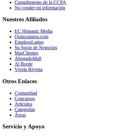
Cumplimiento de la CCPA
No vender mi información
Nuestros Afiliados
EC Hispanic Media
Quinceanera.com
EmpleosLatino
Su Socio de Negocios
MasClientes
AbogadoMall
Al Borde
Vivela Revista
Otros Enlaces
Comunidad
Concursos
Artículos
Categorías
Áreas
Servicio y Apoyo