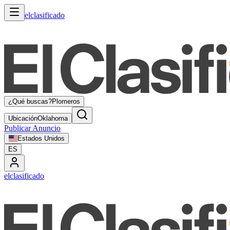
elclasificado
¿Qué buscas?
Plomeros
Ubicación
Oklahoma
Publicar Anuncio
Estados Unidos
ES
elclasificado