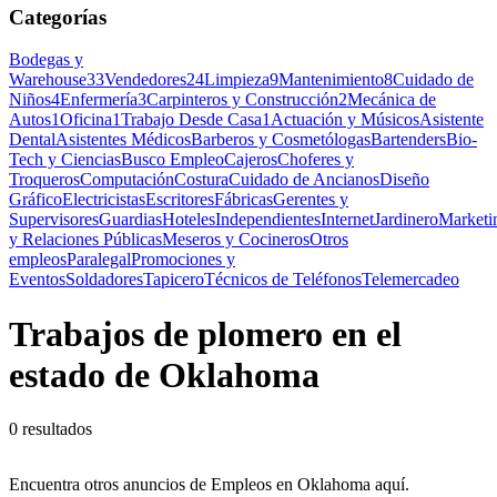
Categorías
Bodegas y
Warehouse
33
Vendedores
24
Limpieza
9
Mantenimiento
8
Cuidado de
Niños
4
Enfermería
3
Carpinteros y Construcción
2
Mecánica de
Autos
1
Oficina
1
Trabajo Desde Casa
1
Actuación y Músicos
Asistente
Dental
Asistentes Médicos
Barberos y Cosmetólogas
Bartenders
Bio-
Tech y Ciencias
Busco Empleo
Cajeros
Choferes y
Troqueros
Computación
Costura
Cuidado de Ancianos
Diseño
Gráfico
Electricistas
Escritores
Fábricas
Gerentes y
Supervisores
Guardias
Hoteles
Independientes
Internet
Jardinero
Marketi
y Relaciones Públicas
Meseros y Cocineros
Otros
empleos
Paralegal
Promociones y
Eventos
Soldadores
Tapicero
Técnicos de Teléfonos
Telemercadeo
Trabajos de plomero en el
estado de Oklahoma
0 resultados
Encuentra otros anuncios de Empleos en Oklahoma aquí.