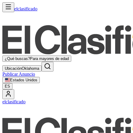
elclasificado
¿Qué buscas?
Para mayores de edad
Ubicación
Oklahoma
Publicar Anuncio
Estados Unidos
ES
elclasificado