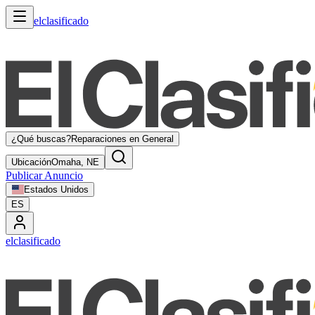
elclasificado
¿Qué buscas?
Reparaciones en General
Ubicación
Omaha, NE
Publicar Anuncio
Estados Unidos
ES
elclasificado