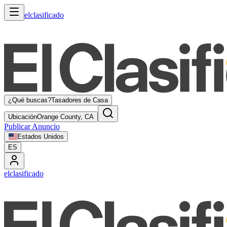
elclasificado
¿Qué buscas?
Tasadores de Casa
Ubicación
Orange County, CA
Publicar Anuncio
Estados Unidos
ES
elclasificado