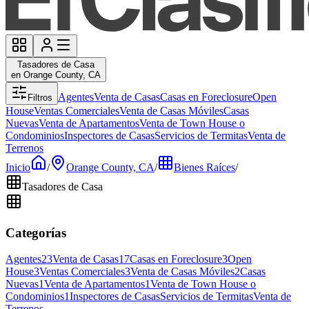
Tasadores de Casa
en Orange County, CA
Agentes
Venta de Casas
Casas en Foreclosure
Open
Filtros
House
Ventas Comerciales
Venta de Casas Móviles
Casas
Nuevas
Venta de Apartamentos
Venta de Town House o
Condominios
Inspectores de Casas
Servicios de Termitas
Venta de
Terrenos
Inicio
/
Orange County, CA
/
Bienes Raíces
/
Tasadores de Casa
Categorías
Agentes
23
Venta de Casas
17
Casas en Foreclosure
3
Open
House
3
Ventas Comerciales
3
Venta de Casas Móviles
2
Casas
Nuevas
1
Venta de Apartamentos
1
Venta de Town House o
Condominios
1
Inspectores de Casas
Servicios de Termitas
Venta de
Terrenos