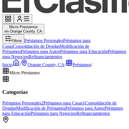
Micro Prestamos
en Orange County, CA
Préstamos Personales
Préstamos para
Filtros
Casas
Consolidación de Deudas
Modificación de
Préstamos
Préstamos para Autos
Préstamos para Educación
Préstamos
para Negocios
Refinanciamientos
Inicio
/
Orange County, CA
/
Préstamos
/
Micro Prestamos
Categorías
Préstamos Personales
2
Préstamos para Casas
1
Consolidación de
Deudas
Modificación de Préstamos
Préstamos para Autos
Préstamos
para Educación
Préstamos para Negocios
Refinanciamientos