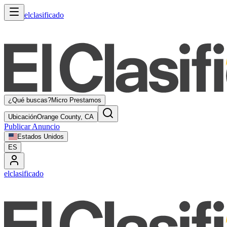
elclasificado
¿Qué buscas?
Micro Prestamos
Ubicación
Orange County, CA
Publicar Anuncio
Estados Unidos
ES
elclasificado