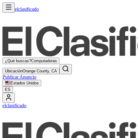
elclasificado
¿Qué buscas?
Computadoras
Ubicación
Orange County, CA
Publicar Anuncio
Estados Unidos
ES
elclasificado