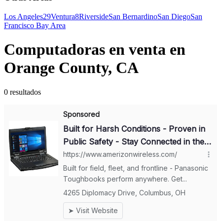
Los Angeles
29
Ventura
8
Riverside
San Bernardino
San Diego
San
Francisco Bay Area
Computadoras en venta en
Orange County, CA
0 resultados