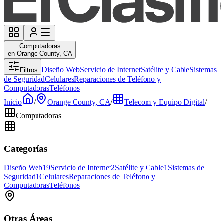
Computadoras
en Orange County, CA
Diseño Web
Servicio de Internet
Satélite y Cable
Sistemas
Filtros
de Seguridad
Celulares
Reparaciones de Teléfono y
Computadoras
Teléfonos
Inicio
/
Orange County, CA
/
Telecom y Equipo Digital
/
Computadoras
Categorías
Diseño Web
19
Servicio de Internet
2
Satélite y Cable
1
Sistemas de
Seguridad
1
Celulares
Reparaciones de Teléfono y
Computadoras
Teléfonos
Otras Áreas