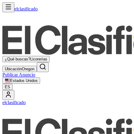
elclasificado
¿Qué buscas?
Licorerías
Ubicación
Oregon
Publicar Anuncio
Estados Unidos
ES
elclasificado