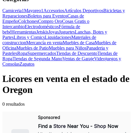
Carniceria
1
Mayoreo
1
Accesorios
Artículos Deportivos
Bicicletas y
Reparaciones
Boletos para Eventos
Casas de
Empeño
Colchones
Compro Oro
Cosas Gratis o
Intercambio
Electrodomésticos
Fórmula de
bebé
Herramientas
Jetskis
Joyas
Juguetes
Lanchas, Botes y
Partes
Libros y Comics
Liquidaciones
Materiales de
construccion
Mercancía en venta
Muebles de Casa
Muebles de
Oficina
Muebles de Patio
Muebles para Niños
Panaderia y
Pasteles
Ropa
Supermercados
Tiendas de Descuento
Tiendas de
Ropa
Tiendas de Segunda Mano
Ventas de Garaje
Videojuegos y
Consolas
Zapatos
Licores en venta en el estado de
Oregon
0 resultados