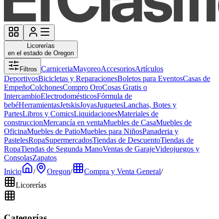
Licorerías
en el estado de Oregon
Carniceria
Mayoreo
Accesorios
Artículos
Filtros
Deportivos
Bicicletas y Reparaciones
Boletos para Eventos
Casas de
Empeño
Colchones
Compro Oro
Cosas Gratis o
Intercambio
Electrodomésticos
Fórmula de
bebé
Herramientas
Jetskis
Joyas
Juguetes
Lanchas, Botes y
Partes
Libros y Comics
Liquidaciones
Materiales de
construccion
Mercancía en venta
Muebles de Casa
Muebles de
Oficina
Muebles de Patio
Muebles para Niños
Panaderia y
Pasteles
Ropa
Supermercados
Tiendas de Descuento
Tiendas de
Ropa
Tiendas de Segunda Mano
Ventas de Garaje
Videojuegos y
Consolas
Zapatos
Inicio
/
Oregon
/
Compra y Venta General
/
Licorerías
Categorías