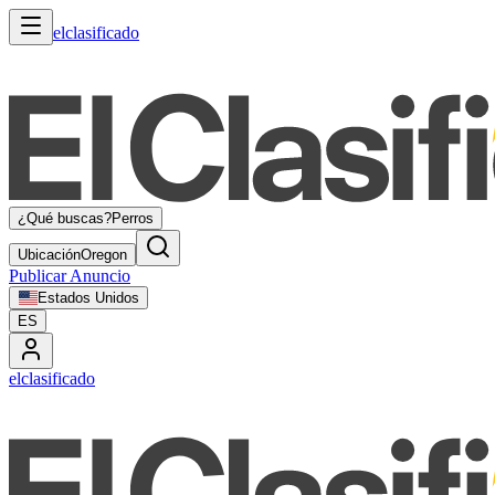
elclasificado
¿Qué buscas?
Perros
Ubicación
Oregon
Publicar Anuncio
Estados Unidos
ES
elclasificado