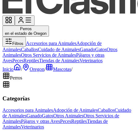
Perros
en el estado de Oregon
Accesorios para Animales
Adopción de
Filtros
Animales
Caballos
Cuidado de Animales
Ganado
Gatos
Otros
Animales
Otros Servicios de Animales
Pájaros y otras
Aves
Peces
Reptiles
Tiendas de Animales
Veterinarios
Inicio
/
Oregon
/
Mascotas
/
Perros
Categorías
Accesorios para Animales
Adopción de Animales
Caballos
Cuidado
de Animales
Ganado
Gatos
Otros Animales
Otros Servicios de
Animales
Pájaros y otras Aves
Peces
Reptiles
Tiendas de
Animales
Veterinarios