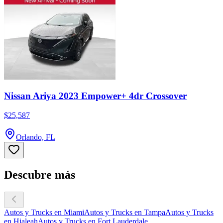
Nissan Ariya 2023 Empower+ 4dr Crossover
$25,587
Orlando, FL
Descubre más
Autos y Trucks en Miami
Autos y Trucks en Tampa
Autos y Trucks
en Hialeah
Autos y Trucks en Fort Lauderdale