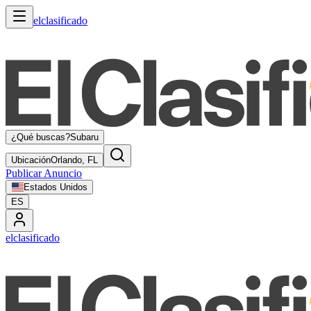
elclasificado
¿Qué buscas?
Subaru
Ubicación
Orlando, FL
Publicar Anuncio
Estados Unidos
ES
elclasificado