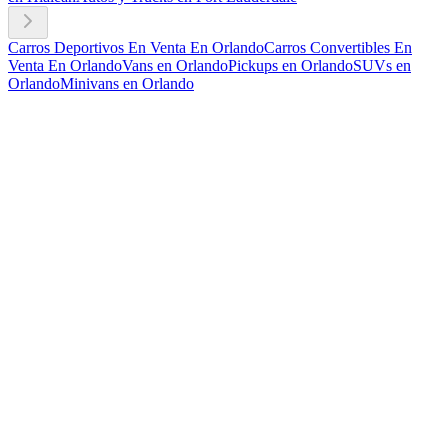
Carros Deportivos En Venta En Orlando
Carros Convertibles En
Venta En Orlando
Vans en Orlando
Pickups en Orlando
SUVs en
Orlando
Minivans en Orlando