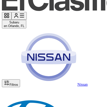
Subaru
en Orlando, FL
Nissan
Filtros