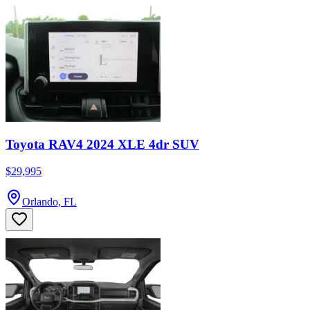
Toyota RAV4 2024 XLE 4dr SUV
$29,995
Orlando, FL