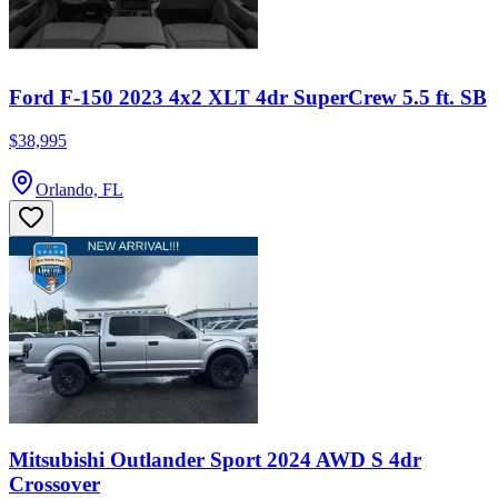
Ford F-150 2023 4x2 XLT 4dr SuperCrew 5.5 ft. SB
$38,995
Orlando, FL
Mitsubishi Outlander Sport 2024 AWD S 4dr
Crossover