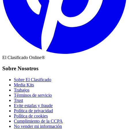
El Clasificado Online®
Sobre Nosotros
Sobre El Clasificado
Media Kits
Trabajos
Términos de servicio
Trust
Evite estafas y fraude
Política de privacidad
Política de cookies
Cumplimiento de la CCPA
No vender mi información