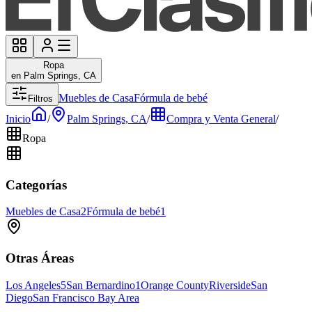
Ropa
en Palm Springs, CA
Muebles de Casa
Fórmula de bebé
Filtros
Inicio
/
Palm Springs, CA
/
Compra y Venta General
/
Ropa
Categorías
Muebles de Casa
2
Fórmula de bebé
1
Otras Áreas
Los Angeles
5
San Bernardino
1
Orange County
Riverside
San
Diego
San Francisco Bay Area