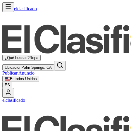
elclasificado
¿Qué buscas?
Ropa
Ubicación
Palm Springs, CA
Publicar Anuncio
Estados Unidos
ES
elclasificado