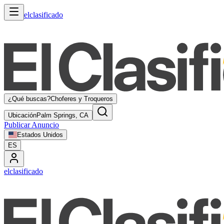
elclasificado
¿Qué buscas?
Choferes y Troqueros
Ubicación
Palm Springs, CA
Publicar Anuncio
Estados Unidos
ES
elclasificado