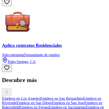
Aplica contratos Residenciales
Subcontratista
Demandante de empleo
Palm Springs, CA
Descubre más
Empleos en Los Angeles
Empleos en San Bernardino
Empleos en
Riverside
Empleos en San Diego
Empleos en San Jose
Empleos en
Bakersfield
Empleos en Fresno
Empleos en Sacramento
Empleos en