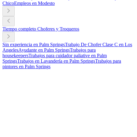
Chico
Empleos en Modesto
Tiempo completo Choferes y Troqueros
Sin experiencia en Palm Springs
Trabajo De Chofer Clase C en Los
Angeles
Ayudante en Palm Springs
Trabajos para
housekeepers
Trabajos para cuidador paliative en Palm
Springs
Trabajos en Lavandería en Palm Springs
Trabajos para
pintores en Palm Springs