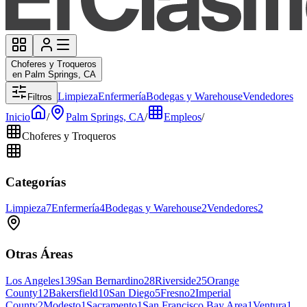
Choferes y Troqueros
en Palm Springs, CA
Limpieza
Enfermería
Bodegas y Warehouse
Vendedores
Filtros
Inicio
/
Palm Springs, CA
/
Empleos
/
Choferes y Troqueros
Categorías
Limpieza
7
Enfermería
4
Bodegas y Warehouse
2
Vendedores
2
Otras Áreas
Los Angeles
139
San Bernardino
28
Riverside
25
Orange
County
12
Bakersfield
10
San Diego
5
Fresno
2
Imperial
County
2
Modesto
1
Sacramento
1
San Francisco Bay Area
1
Ventura
1