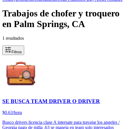
Trabajos de chofer y troquero
en Palm Springs, CA
1 resultados
Filtros
SE BUSCA TEAM DRIVER O DRIVER
$0.63/hora
Busco drivers licencia clase A intersate para travajar los angeles /
Georgia pago de milla .63 se maneja en team solo interesados