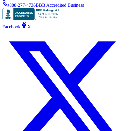
888-277-4736
BBB Accredited Business
Facebook
X