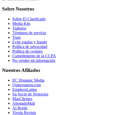
Sobre Nosotros
Sobre El Clasificado
Media Kits
Trabajos
Términos de servicio
Trust
Evite estafas y fraude
Política de privacidad
Política de cookies
Cumplimiento de la CCPA
No vender mi información
Nuestros Afiliados
EC Hispanic Media
Quinceanera.com
EmpleosLatino
Su Socio de Negocios
MasClientes
AbogadoMall
Al Borde
Vivela Revista