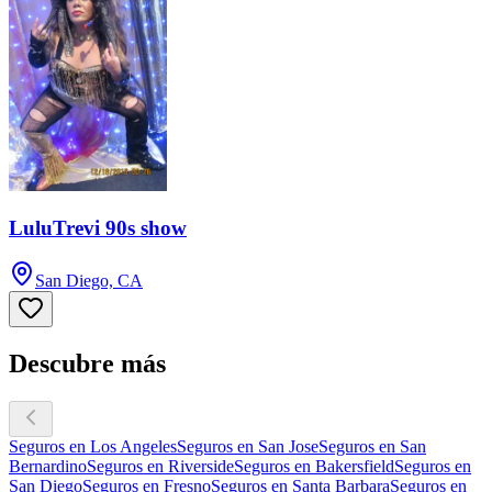
LuluTrevi 90s show
San Diego, CA
Descubre más
Seguros en Los Angeles
Seguros en San Jose
Seguros en San
Bernardino
Seguros en Riverside
Seguros en Bakersfield
Seguros en
San Diego
Seguros en Fresno
Seguros en Santa Barbara
Seguros en