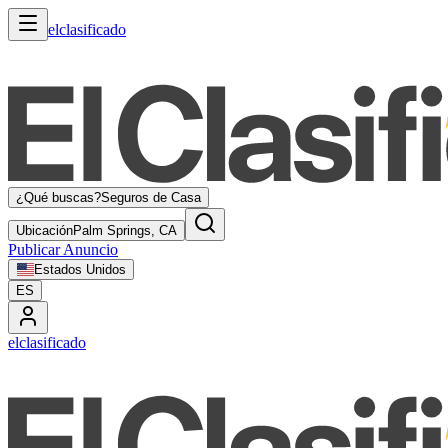
elclasificado
¿Qué buscas?
Seguros de Casa
Ubicación
Palm Springs, CA
Publicar Anuncio
Estados Unidos
ES
elclasificado