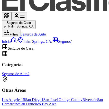
Seguros de Casa
en Palm Springs, CA
Seguros de Auto
Filtros
Inicio
/
Palm Springs, CA
/
Seguros
/
Seguros de Casa
Categorías
Seguros de Auto
2
Otras Áreas
Los Angeles
15
San Diego
1
San Jose
1
Orange County
Riverside
San
Bernardino
San Francisco Bay Area