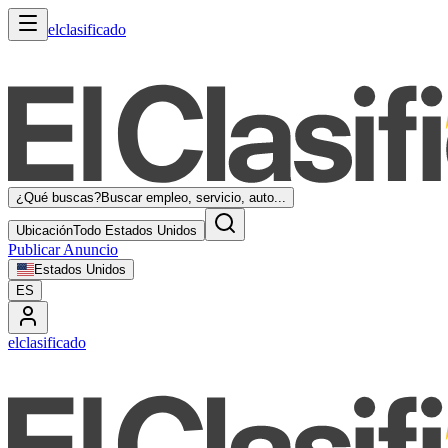
elclasificado
¿Qué buscas?
Buscar empleo, servicio, auto...
Ubicación
Todo Estados Unidos
Publicar Anuncio
Estados Unidos
ES
elclasificado