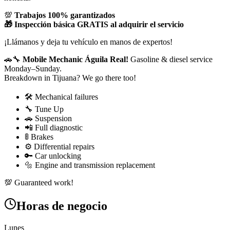
💯
Trabajos 100% garantizados
🎁 Inspección básica GRATIS al adquirir el servicio
¡Llámanos y deja tu vehículo en manos de expertos!
🚗🔧
Mobile Mechanic Águila Real!
Gasoline & diesel service
Monday–Sunday.
Breakdown in Tijuana? We go there too!
🛠️ Mechanical failures
🔧 Tune Up
🚗 Suspension
📲 Full diagnostic
🚦 Brakes
⚙ Differential repairs
🔑 Car unlocking
🔩 Engine and transmission replacement
💯 Guaranteed work!
Horas de negocio
Lunes