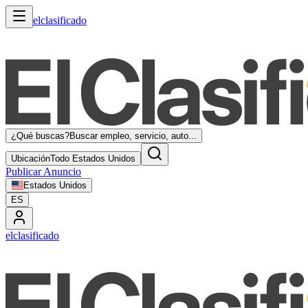
elclasificado
¿Qué buscas?
Buscar empleo, servicio, auto...
Ubicación
Todo Estados Unidos
Publicar Anuncio
Estados Unidos
ES
elclasificado