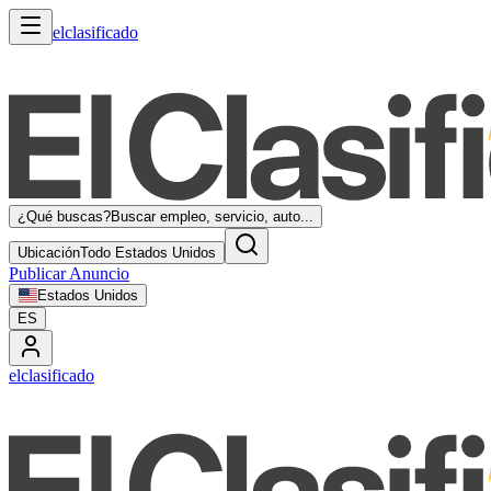
elclasificado
¿Qué buscas?
Buscar empleo, servicio, auto...
Ubicación
Todo Estados Unidos
Publicar Anuncio
Estados Unidos
ES
elclasificado