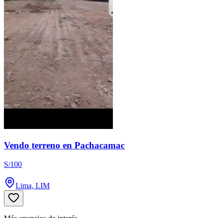
Vendo terreno en Pachacamac
S/100
Lima, LIM