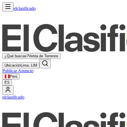
elclasificado
¿Qué buscas?
Venta de Terrenos
Ubicación
Lima, LIM
Publicar Anuncio
Perú
ES
elclasificado