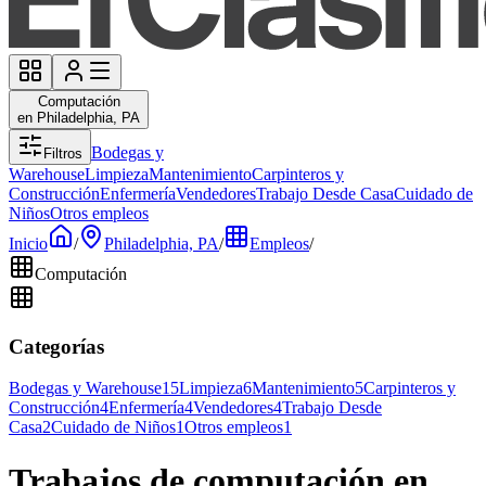
Computación
en Philadelphia, PA
Bodegas y
Filtros
Warehouse
Limpieza
Mantenimiento
Carpinteros y
Construcción
Enfermería
Vendedores
Trabajo Desde Casa
Cuidado de
Niños
Otros empleos
Inicio
/
Philadelphia, PA
/
Empleos
/
Computación
Categorías
Bodegas y Warehouse
15
Limpieza
6
Mantenimiento
5
Carpinteros y
Construcción
4
Enfermería
4
Vendedores
4
Trabajo Desde
Casa
2
Cuidado de Niños
1
Otros empleos
1
Trabajos de computación en