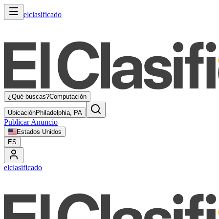
elclasificado
¿Qué buscas?
Computación
Ubicación
Philadelphia, PA
Publicar Anuncio
Estados Unidos
ES
elclasificado