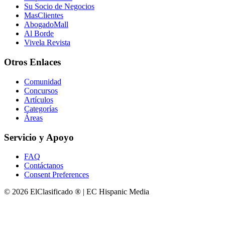
Su Socio de Negocios
MasClientes
AbogadoMall
Al Borde
Vivela Revista
Otros Enlaces
Comunidad
Concursos
Artículos
Categorías
Áreas
Servicio y Apoyo
FAQ
Contáctanos
Consent Preferences
© 2026 ElClasificado ® | EC Hispanic Media