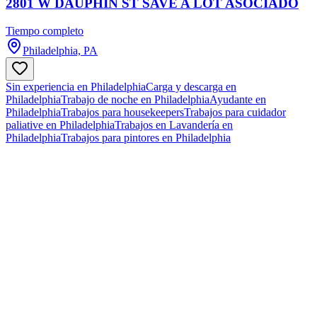
2801 W DAUPHIN ST SAVE A LOT ASOCIADO
Tiempo completo
Philadelphia, PA
Sin experiencia en Philadelphia
Carga y descarga en
Philadelphia
Trabajo de noche en Philadelphia
Ayudante en
Philadelphia
Trabajos para housekeepers
Trabajos para cuidador
paliative en Philadelphia
Trabajos en Lavandería en
Philadelphia
Trabajos para pintores en Philadelphia