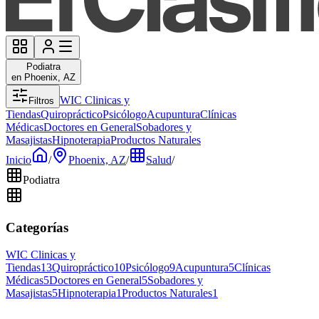
Podiatra
en Phoenix, AZ
WIC Clinicas y
Filtros
Tiendas
Quiropráctico
Psicólogo
Acupuntura
Clínicas
Médicas
Doctores en General
Sobadores y
Masajistas
Hipnoterapia
Productos Naturales
Inicio
/
Phoenix, AZ
/
Salud
/
Podiatra
Categorías
WIC Clinicas y
Tiendas
13
Quiropráctico
10
Psicólogo
9
Acupuntura
5
Clínicas
Médicas
5
Doctores en General
5
Sobadores y
Masajistas
5
Hipnoterapia
1
Productos Naturales
1