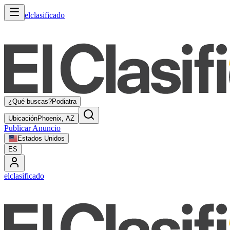
elclasificado
¿Qué buscas?
Podiatra
Ubicación
Phoenix, AZ
Publicar Anuncio
Estados Unidos
ES
elclasificado