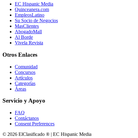
EC Hispanic Media
Quinceanera.com
EmpleosLatino
Su Socio de Negocios
MasClientes
AbogadoMall
Al Borde
Vivela Revista
Otros Enlaces
Comunidad
Concursos
Artículos
Categorías
Áreas
Servicio y Apoyo
FAQ
Contáctanos
Consent Preferences
© 2026 ElClasificado ® | EC Hispanic Media