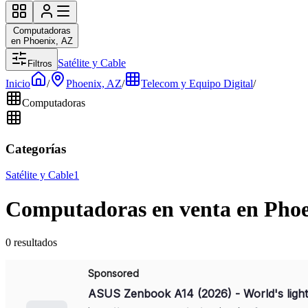
Computadoras
en Phoenix, AZ
Satélite y Cable
Filtros
Inicio
/
Phoenix, AZ
/
Telecom y Equipo Digital
/
Computadoras
Categorías
Satélite y Cable
1
Computadoras en venta en Phoe
0 resultados