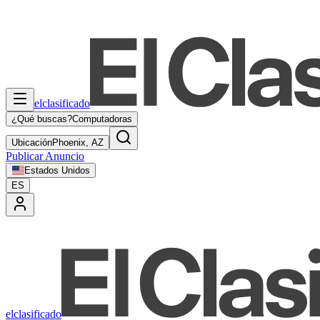
elclasificado
¿Qué buscas?
Computadoras
Ubicación
Phoenix, AZ
Publicar Anuncio
Estados Unidos
ES
elclasificado