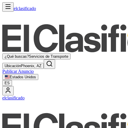
elclasificado
¿Qué buscas?
Servicios de Transporte
Ubicación
Phoenix, AZ
Publicar Anuncio
Estados Unidos
ES
elclasificado