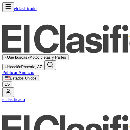
elclasificado
¿Qué buscas?
Motocicletas y Partes
Ubicación
Phoenix, AZ
Publicar Anuncio
Estados Unidos
ES
elclasificado