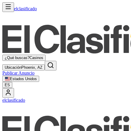
elclasificado
¿Qué buscas?
Casinos
Ubicación
Phoenix, AZ
Publicar Anuncio
Estados Unidos
ES
elclasificado