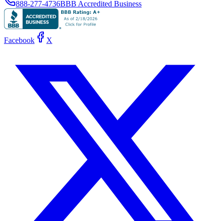
888-277-4736
BBB Accredited Business
Facebook
X