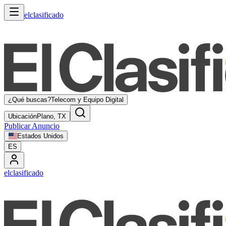
elclasificado
¿Qué buscas?
Telecom y Equipo Digital
Ubicación
Plano, TX
Publicar Anuncio
Estados Unidos
ES
elclasificado