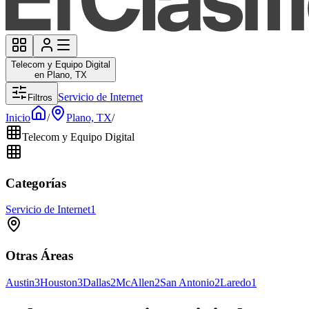
Telecom y Equipo Digital
en Plano, TX
Servicio de Internet
Filtros
Inicio
/
Plano, TX
/
Telecom y Equipo Digital
Categorías
Servicio de Internet
1
Otras Áreas
Austin
3
Houston
3
Dallas
2
McAllen
2
San Antonio
2
Laredo
1