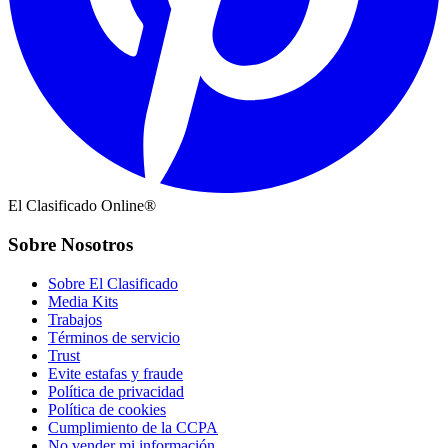
El Clasificado Online®
Sobre Nosotros
Sobre El Clasificado
Media Kits
Trabajos
Términos de servicio
Trust
Evite estafas y fraude
Política de privacidad
Política de cookies
Cumplimiento de la CCPA
No vender mi información